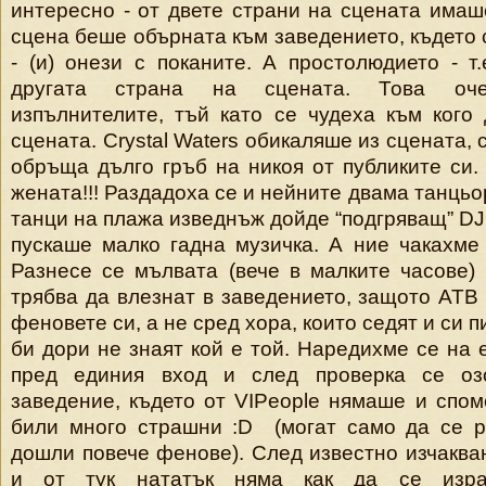
интересно - от двете страни на сцената имаш
сцена беше обърната към заведението, където 
- (и) онези с поканите. А простолюдието - т.
другата страна на сцената. Това оче
изпълнителите, тъй като се чудеха към кого
сцената. Crystal Waters обикаляше из сцената, 
обръща дълго гръб на никоя от публиките си.
жената!!! Раздадоха се и нейните двама танць
танци на плажа изведнъж дойде “подгряващ” DJ
пускаше малко гадна музичка. А ние чакахме 
Разнесе се мълвата (вече в малките часове)
трябва да влезнат в заведението, защото ATB 
феновете си, а не сред хора, които седят и си 
би дори не знаят кой е той. Наредихме се на 
пред единия вход и след проверка се оз
заведение, където от VIPeople нямаше и спом
били много страшни :D (могат само да се р
дошли повече фенове). След известно изчакван
и от тук нататък няма как да се изра