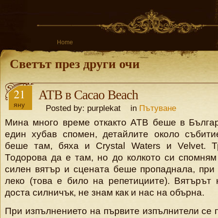
Home
Светът през други очи
21
ATB в Cacao Beach
яну
Posted by: purplekat in
Пътуване
Мина много време откакто ATB беше в Бълга
един хубав спомен, детайлите около събити
беше там, бяха и Crystal Waters и Velvet.
Тодорова да е там, но до колкото си спомня
силен вятър и сцената беше пропаднала, при 
леко (това е било на репетициите). Вятърът
доста силничък, не знам как и нас на обърна.
При изпълнението на първите изпълнители се 