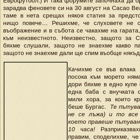
Еврофутбол.) И така форумите започнаха да б
зарадва феновете си на 30 август на Cacao Bea
таме в нета срещах някоя статия за предст
нищо повече… Решихме, че слуховете не 
въображение и в събота се чакахме на гарата,
към неизвестното. Неизвестно, защото за 
бяхме слушали, защото не знаехме какво па
защото не знаехме дали ще спим въобще някъд
Качихме се във влака 
посока към морето ням
дори бяхме в едно купе 
една баба с внучката 
мили хора, за които к
беше Бургас.
Те пътув
не се лъжа) и то все 
което правеше пътуван
10 часа!
Разприказвах
правим, споделихме, ч