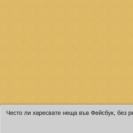
Често ли харесвате неща във Фейсбук, без р