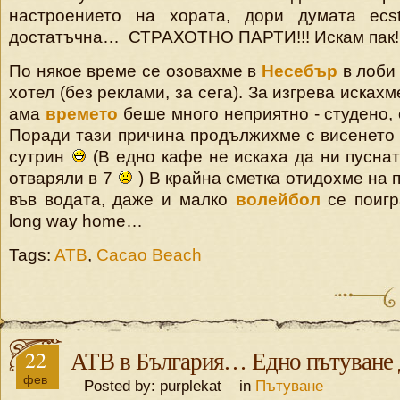
настроението на хората, дори думата ec
достатъчна… СТРАХОТНО ПАРТИ!!! Искам пак
По някое време се озовахме в
Несебър
в лоби 
хотел (без реклами, за сега). За изгрева исках
ама
времето
беше много неприятно - студено, 
Поради тази причина продължихме с висенето
сутрин
(В едно кафе не искаха да ни пуснат
отваряли в 7
) В крайна сметка отидохме на 
във водата, даже и малко
волейбол
се поиг
long way home…
Tags:
ATB
,
Cacao Beach
22
ATB в България… Едно пътуване 
фев
Posted by: purplekat in
Пътуване