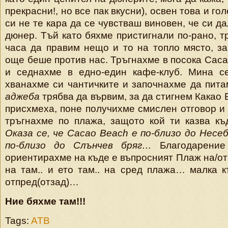
прекрасни!, но все пак вкусни), освен това и го
си не те кара да се чувстваш виновен, че си да
дюнер. Тъй като бяхме пристигнали по-рано, т
часа да правим нещо и то на топло място, з
още беше против нас. Тръгнахме в посока Caca
и седнахме в едно-един кафе-клуб. Мина с
хванахме си чантичките и започнахме да пита
аджеба
трябва да вървим, за да стигнем Какао 
присхмеха, поне получихме смислен отговор и 
тръгнахме по плажа, защото кой ти казва къд
Оказа се, че Cacao Beach е по-близо до Несеб
по-близо до Слънчев бряг…
Благодарение
ориентирахме на къде е въпросният Плаж на/от
на там.. и ето там.. на сред плажа… малка 
отпред(отзад)…
Ние бяхме там!!!
Tags:
ATB