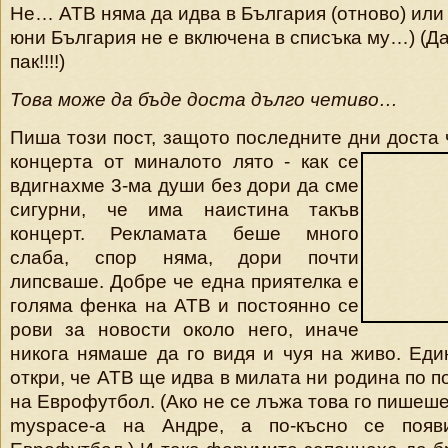
Не… ATB няма да идва в България (отново) или 
юни България не е включена в списъка му…) (Д
пак!!!!)
Това може да бъде доста дълго четиво…
Пиша този пост, защото последните дни доста
концерта от миналото лято - как се
вдигнахме 3-ма души без дори да сме
сигурни, че има наистина такъв
концерт. Рекламата беше много
слаба, спор няма, дори почти
липсваше. Добре че една приятелка е
голяма фенка на ATB и постоянно се
рови за новости около него, иначе
никога нямаше да го видя и чуя на живо. Еди
откри, че ATB ще идва в милата ни родина по 
на Еврофутбол. (Ако не се лъжа това го пишеш
myspace-а на Андре, а по-късно се поя