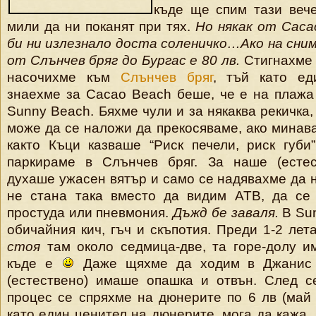
къде ще спим тази вече
мили да ни поканят при тях.
Но някак от Caca
би ни излезнало доста соленичко…Ако на сним
от Слънчев бряг до Бургас е 80 лв.
Стигнахме 
насочихме към
Слънчев бряг
, тъй като ед
знаехме за Cacao Beach беше, че е на плаж
Sunny Beach. Бяхме чули и за някаква рекичка,
може да се наложи да прекосяваме, ако минав
както Къци казваше “Риск печели, риск губи
паркираме в Слънчев бряг. За наше (естес
духаше ужасен вятър и само се надявахме да н
не стана така вместо да видим ATB, да се
простуда или пневмония.
Дъжд бе заваля.
В Sun
обичайния кич, гъч и скъпотия. Преди 1-2 лет
стоя
там около седмица-две, та горе-долу и
къде е
Даже щяхме да ходим в Джанис 
(естествено) имаше опашка и отвън. След с
процес се спряхме на дюнерите по 6 лв (май т
като един ценител на дюнерите, мога да кажа, 