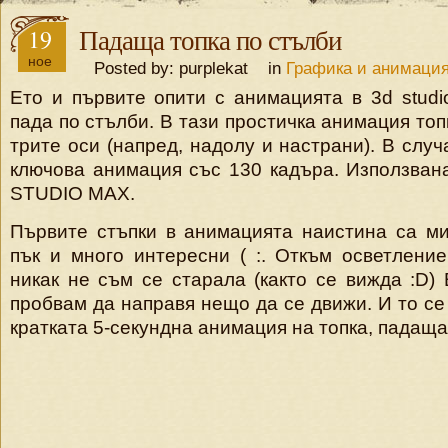
19
Падаща топка по стълби
ное
Posted by: purplekat in
Графика и анимаци
Ето и първите опити с анимацията в 3d studi
пада по стълби. В тази простичка анимация топ
трите оси (напред, надолу и настрани). В слу
ключова анимация със 130 кадъра. Използван
STUDIO MAX.
Първите стъпки в анимацията наистина са ми
пък и много интересни ( :. Откъм осветление
никак не съм се старала (както се вижда :D) 
пробвам да направя нещо да се движи. И то се 
кратката 5-секундна анимация на топка, падаща