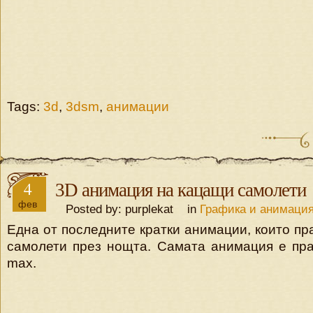
Tags:
3d
,
3dsm
,
анимации
4
3D анимация на кацащи самолети
фев
Posted by: purplekat in
Графика и анимаци
Една от последните кратки анимации, които пр
самолети през нощта. Самата анимация е пра
max.