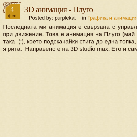
4
3D анимация - Плуго
фев
Posted by: purplekat in
Графика и анимаци
Последната ми анимация е свързана с управл
при движение. Това е анимация на Плуго (май 
така (:), което подскачайки стига до една топка
я рита. Направено е на 3D studio max. Ето и с