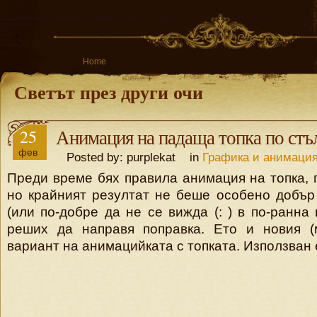
Home
Светът през други очи
25
Анимация на падаща топка по стъ
фев
Posted by: purplekat in
Графика и анимаци
Преди време бях правила анимация на топка, 
но крайният резултат не беше особено добър
(или по-добре да не се вижда (: ) в по-ранна
реших да направя поправка. Ето и новия (
вариант на анимацийката с топката. Използван е