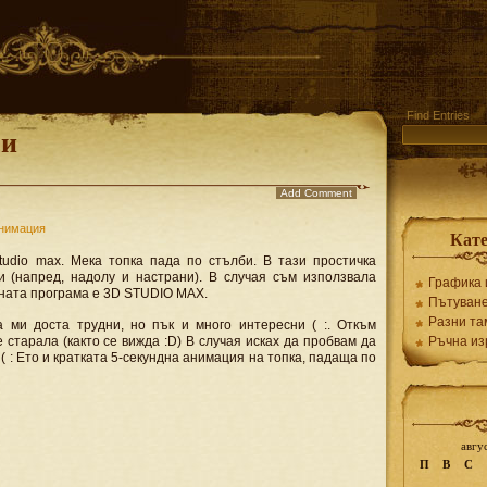
Find Entries
чи
Add Comment
анимация
Кат
tudio max. Мека топка пада по стълби. В тази простичка
и (напред, надолу и настрани). В случая съм използвала
Графика 
аната програма е 3D STUDIO MAX.
Пътуван
Разни та
 ми доста трудни, но пък и много интересни ( :. Откъм
е старала (както се вижда :D) В случая исках да пробвам да
Ръчна из
( : Ето и кратката 5-секундна анимация на топка, падаща по
авгу
П
В
С