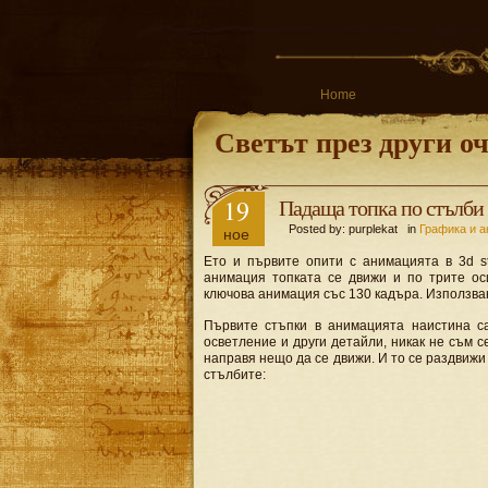
Home
Светът през други о
19
Падаща топка по стълби
Posted by: purplekat in
Графика и 
ное
Ето и първите опити с анимацията в 3d s
анимация топката се движи и по трите ос
ключова анимация със 130 кадъра. Използв
Първите стъпки в анимацията наистина са
осветление и други детайли, никак не съм с
направя нещо да се движи. И то се раздвижи 
стълбите: