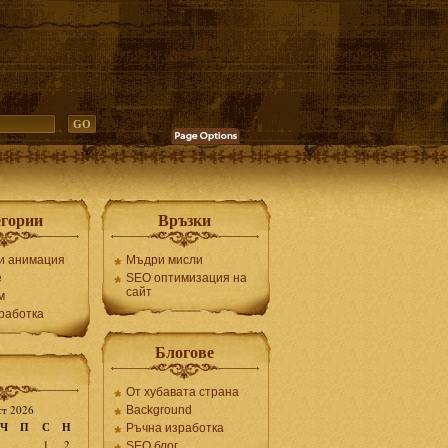
егории
Връзки
и анимация
Мъдри мисли
е
SEO оптимизация на
сайт
м
работка
Блогове
От хубавата страна
ст 2026
Background
Ч
П
С
Н
Ръчна изработка
1
2
SEO блог