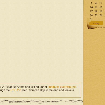
3
4
5
10
11
12
17
18
19
24
25
26
31
« апр
, 2010 at 10:22 pm and is filed under
Графика и анимация
.
rough the
RSS 2.0
feed. You can skip to the end and leave a