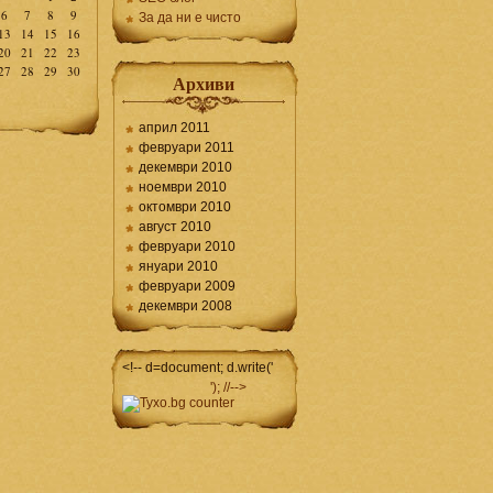
6
7
8
9
За да ни е чисто
13
14
15
16
20
21
22
23
27
28
29
30
Архиви
април 2011
февруари 2011
декември 2010
ноември 2010
октомври 2010
август 2010
февруари 2010
януари 2010
февруари 2009
декември 2008
<!-- d=document; d.write('
'); //-->